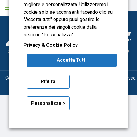
migliore e personalizzata. Utilizzeremo i
cookie solo se acconsenti facendo clic su
"Accetta tutti" oppure puoi gestire le
preferenze dei singoli cookie dalla
sezione "Personalizza".
Privacy & Cookie Policy
Sonytool utensileria meccanica, dal 2000 al servizio delle officine
Accetta Tutti
meccaniche
Copyright © 2026 Sonytool P.Iva 09263330012 – All Rights Reserved.
Rifiuta
Powered by
Aries
Srl
Personalizza >