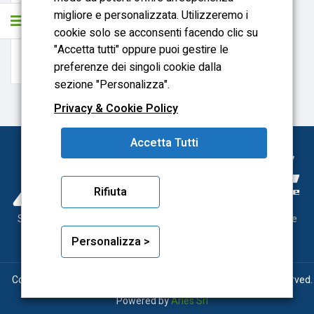
OFFERTA KIT CORPO
migliore e personalizzata. Utilizzeremo i
FRESA DIAMETRO 40
cookie solo se acconsenti facendo clic su
+ INSERTI RPM12
MITSUBISHI
"Accetta tutti" oppure puoi gestire le
preferenze dei singoli cookie dalla
sezione "Personalizza".
Privacy & Cookie Policy
Accetta Tutti
Rifiuta
Sonytool utensileria meccanica, dal 2000 al servizio delle officine
meccaniche
Personalizza >
Copyright © 2026 Sonytool P.Iva 09263330012 – All Rights Reserved.
Powered by
Aries
Srl