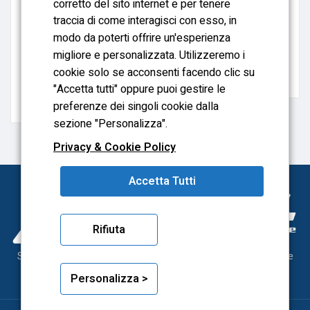
corretto del sito internet e per tenere
traccia di come interagisci con esso, in
MASCHI A MACCHINA
MASCHI A MACCHINA
modo da poterti offrire un'esperienza
MASCHI A MACCHINA
STOCK DI MASCHI A
migliore e personalizzata. Utilizzeremo i
FILETTATURA ISO
MACCHINA M8 4H-5H
cookie solo se acconsenti facendo clic su
PASSO GROSSO M18
IMBOCCO CORRETTO
"Accetta tutti" oppure puoi gestire le
preferenze dei singoli cookie dalla
sezione "Personalizza".
Privacy & Cookie Policy
Accetta Tutti
Rifiuta
Sonytool utensileria meccanica, dal 2000 al servizio delle officine
meccaniche
Personalizza >