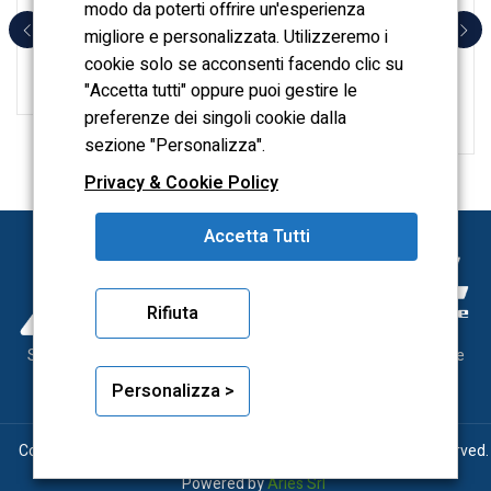
modo da poterti offrire un'esperienza
migliore e personalizzata. Utilizzeremo i
cookie solo se acconsenti facendo clic su
FERRAMENTA
FERRAMENTA
CHIAVI PER RACCORDI
CHIAVI A BRUGOLA
"Accetta tutti" oppure puoi gestire le
PIEGATE DA 19 A 30
preferenze dei singoli cookie dalla
MM
sezione "Personalizza".
Privacy & Cookie Policy
Accetta Tutti
Rifiuta
Sonytool utensileria meccanica, dal 2000 al servizio delle officine
meccaniche
Personalizza >
Copyright © 2026 Sonytool P.Iva 09263330012 – All Rights Reserved.
Powered by
Aries
Srl